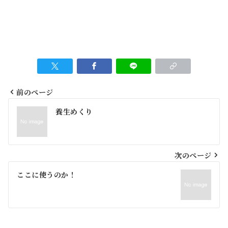
前のページ
投
養生めくり
稿
ナ
ビ
次のページ
ゲ
ここに使うのか！
ー
シ
ョ