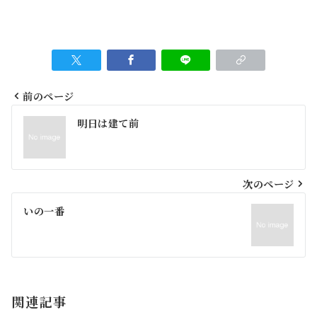
前のページ
投
明日は建て前
稿
ナ
ビ
次のページ
ゲ
いの一番
ー
シ
ョ
関連記事
ン