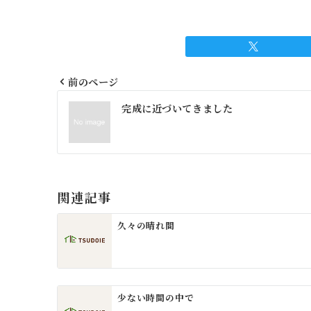
前のページ
投
完成に近づいてきました
稿
ナ
ビ
ゲ
関連記事
ー
久々の晴れ間
シ
ョ
ン
少ない時間の中で