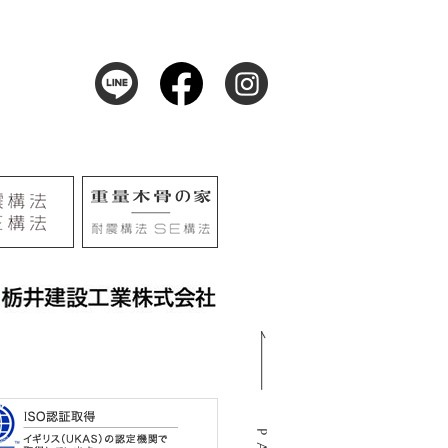
105
阜市河渡3丁目138番地