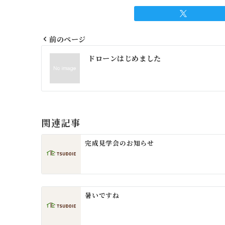
前のページ
投
ドローンはじめました
稿
ナ
ビ
ゲ
関連記事
ー
完成見学会のお知らせ
シ
ョ
ン
暑いですね