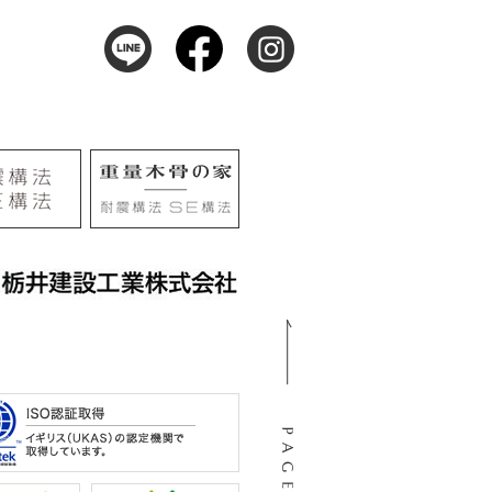
105
阜市河渡3丁目138番地