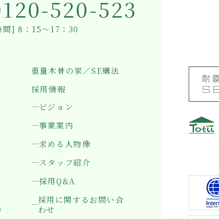
0120-520-523
間] 8：15～17：30
重量木骨の家／SE構法
採用情報
ビジョン
事業案内
求める人物像
〒501-0
岐阜県岐
スタッフ紹介
採用Q&A
採用に関するお問い合
）
わせ