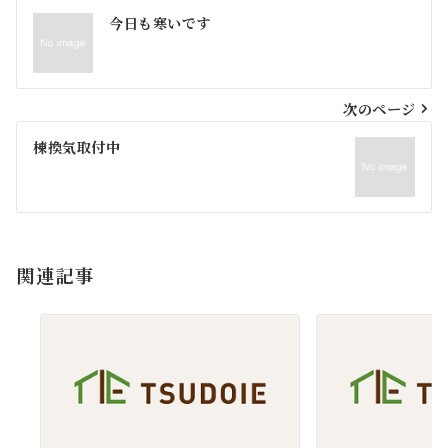
投
今日も寒いです
稿
ナ
ビ
次のページ
ゲ
棟換気取付中
ー
シ
ョ
関連記事
ン