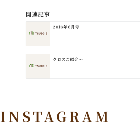
ビ
ゲ
関連記事
ー
2018年6月号
シ
ョ
ン
クロスご紹介～
INSTAGRAM