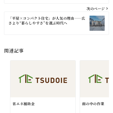
ナ
ビ
次のページ
ゲ
「平屋×コンパクト住宅」が人気の理由——広
さより“暮らしやすさ”を選ぶ時代へ
ー
シ
ョ
関連記事
ン
省エネ補助金
雨の中の作業