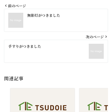
前のページ
投
無影灯がつきました
稿
ナ
ビ
次のページ
ゲ
手すりがつきました
ー
シ
ョ
関連記事
ン