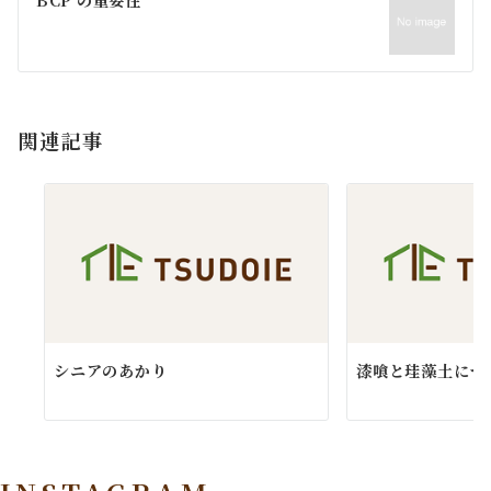
ゲ
ー
シ
ョ
関連記事
ン
シニアのあかり
漆喰と珪藻土につ