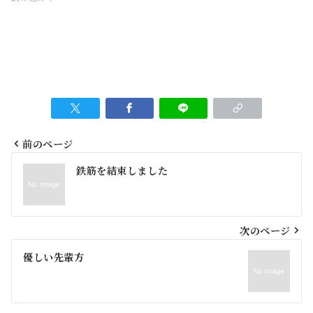
前のページ
投
鉄筋を結束しました
稿
ナ
ビ
次のページ
ゲ
優しい先輩方
ー
シ