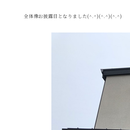
全体像お披露目となりました(^.^)(^.^)(^.^)