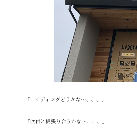
「サイディングどうかな～、、、」
「吹付と板張り合うかな～、、、」