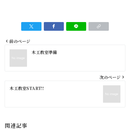
前のページ
投
木工教室準備
稿
ナ
ビ
次のページ
ゲ
木工教室START!!
ー
シ
ョ
関連記事
ン