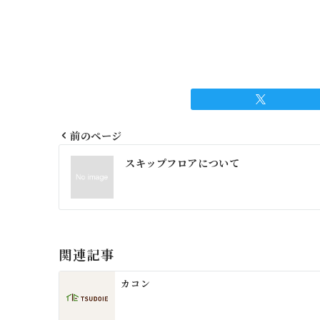
前のページ
投
スキップフロアについて
稿
ナ
ビ
ゲ
関連記事
ー
カコン
シ