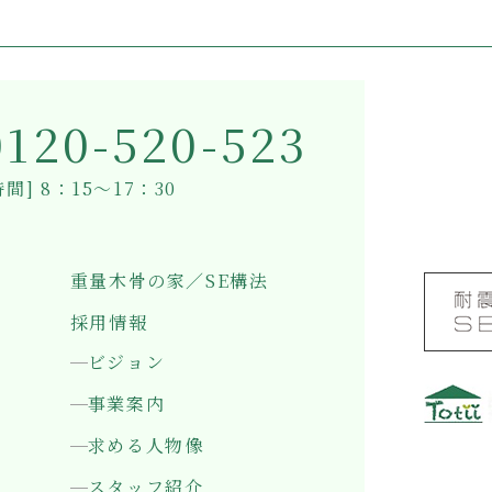
0120-520-523
間] 8：15～17：30
重量木骨の家／SE構法
採用情報
ビジョン
事業案内
求める人物像
〒501-0
岐阜県岐
スタッフ紹介