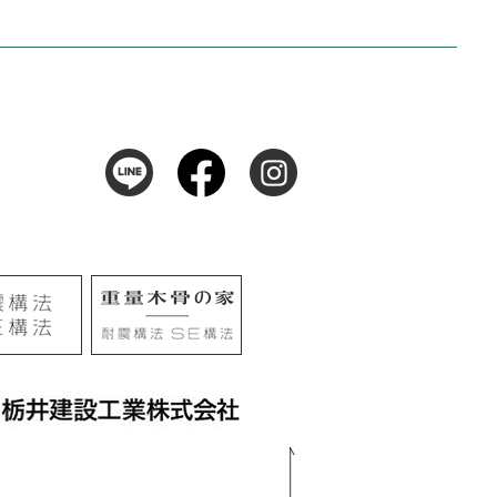
105
阜市河渡3丁目138番地