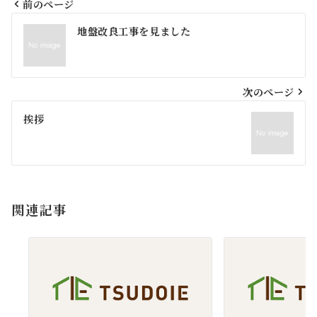
前のページ
投
地盤改良工事を見ました
稿
ナ
ビ
次のページ
ゲ
挨拶
ー
シ
ョ
関連記事
ン