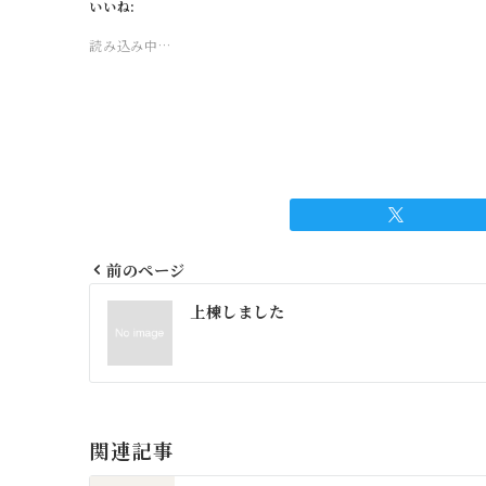
いいね:
読み込み中…
前のページ
投
上棟しました
稿
ナ
ビ
ゲ
関連記事
ー