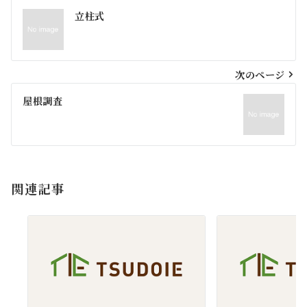
投
立柱式
稿
ナ
ビ
次のページ
ゲ
屋根調査
ー
シ
ョ
関連記事
ン