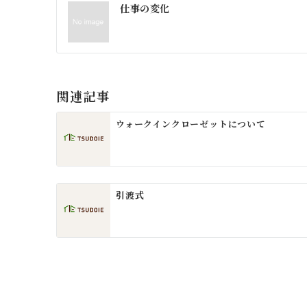
投
仕事の変化
稿
ナ
ビ
ゲ
関連記事
ー
ウォークインクローゼットについて
シ
ョ
ン
引渡式