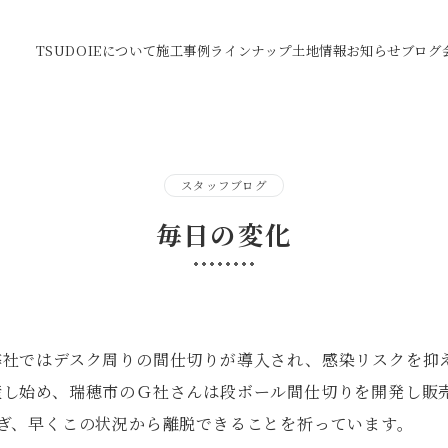
TSUDOIEについて
施工事例
ラインナップ
土地情報
お知らせ
ブログ
スタッフブログ
毎日の変化
弊社ではデスク周りの間仕切りが導入され、感染リスクを抑
産し始め、瑞穂市のＧ社さんは段ボール間仕切りを開発し販
ぎ、早くこの状況から離脱できることを祈っています。