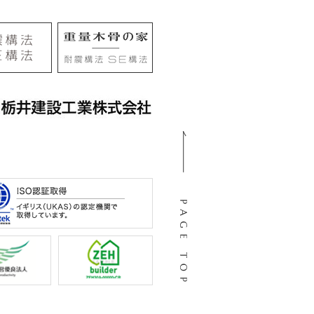
105
阜市河渡3丁目138番地