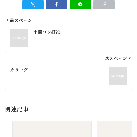
前のページ
投
土間コン打設
稿
ナ
ビ
次のページ
ゲ
カタログ
ー
シ
ョ
関連記事
ン