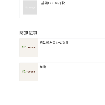
投
基礎ＣＯＮ打設
稿
ナ
ビ
ゲ
関連記事
ー
柄は組み合わせ次第
シ
ョ
ン
知識