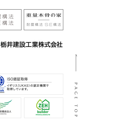
105
阜市河渡3丁目138番地