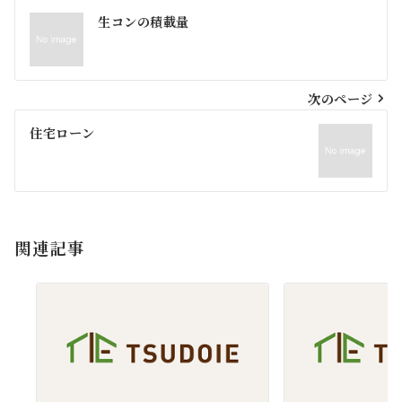
投
生コンの積載量
稿
ナ
ビ
次のページ
ゲ
住宅ローン
ー
シ
ョ
関連記事
ン