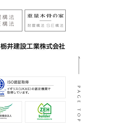
105
阜市河渡3丁目138番地