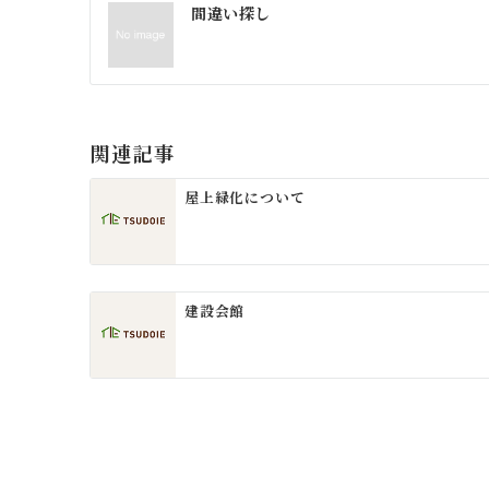
投
間違い探し
稿
ナ
ビ
ゲ
関連記事
ー
屋上緑化について
シ
ョ
ン
建設会館