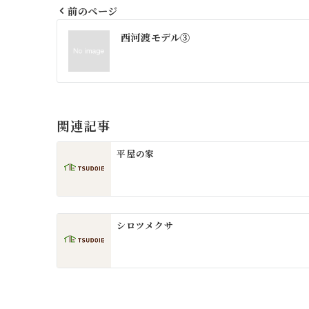
前のページ
投
西河渡モデル③
稿
ナ
ビ
ゲ
関連記事
ー
平屋の家
シ
ョ
ン
シロツメクサ