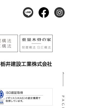
105
阜市河渡3丁目138番地