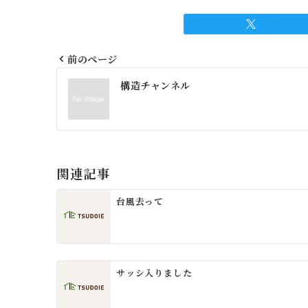
前のページ
投
構造チャンネル
稿
ナ
ビ
ゲ
関連記事
ー
台風去って
シ
ョ
ン
サッシ入りました