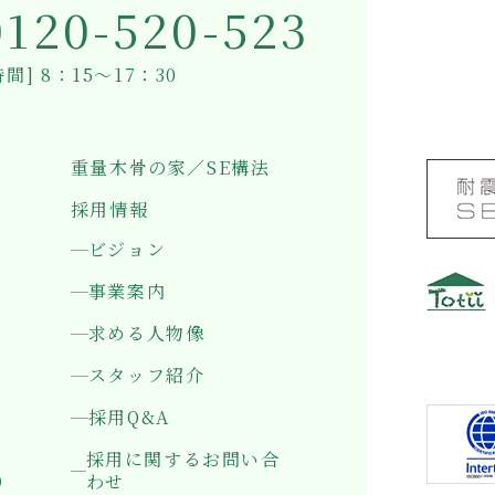
0120-520-523
間] 8：15～17：30
重量木骨の家／SE構法
採用情報
ビジョン
事業案内
求める人物像
〒501-0
岐阜県岐
スタッフ紹介
採用Q&A
採用に関するお問い合
）
わせ